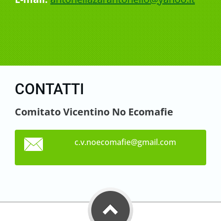
CONTATTI
Comitato Vicentino No Ecomafie
c.v.noec
omafie@g
mail.com