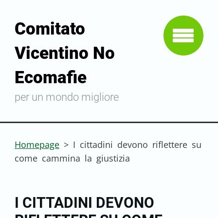
Comitato
Vicentino No
Ecomafie
per un mondo migliore
Homepage
>
I cittadini devono riflettere su
come cammina la giustizia
I CITTADINI DEVONO