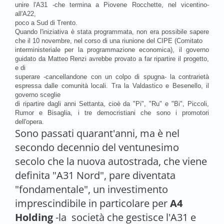
unire l'A31 -che termina a Piovene Rocchette, nel vicentino-
all'A22,
poco a Sud di Trento.
Quando l'iniziativa è stata programmata, non era possibile sapere
che il 10 novembre, nel corso di una riunione del CIPE (Comitato
interministeriale per la programmazione economica), il governo
guidato da Matteo Renzi avrebbe provato a far ripartire il progetto,
e di
superare -cancellandone con un colpo di spugna- la contrarietà
espressa dalle comunità locali. Tra la Valdastico e Besenello, il
governo sceglie
di ripartire dagli anni Settanta, cioè da "Pi", "Ru" e "Bi", Piccoli,
Rumor e Bisaglia, i tre democristiani che sono i promotori
dell'opera.
Sono passati quarant'anni, ma è nel
secondo decennio del ventunesimo
secolo che la nuova autostrada, che viene
definita "A31 Nord", pare diventata
"fondamentale", un investimento
imprescindibile in particolare per
A4
Holding
-la società che gestisce l'A31 e