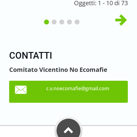
Oggetti: 1 - 10 di 73
CONTATTI
Comitato Vicentino No Ecomafie
c.v.noec
omafie@g
mail.com