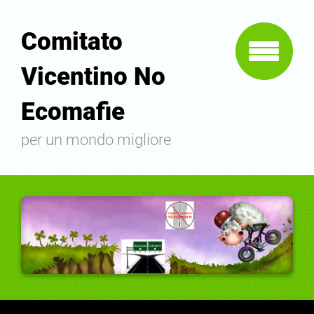
Comitato
Vicentino No
Ecomafie
per un mondo migliore