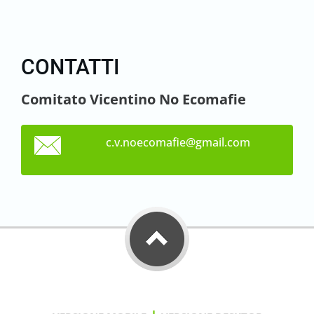
CONTATTI
Comitato Vicentino No Ecomafie
c.v.noec
omafie@g
mail.com