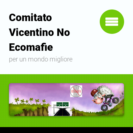
Comitato
Vicentino No
Ecomafie
per un mondo migliore