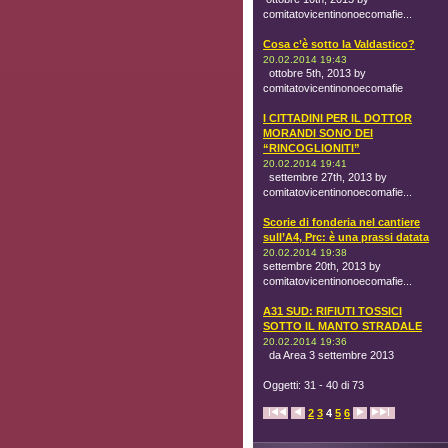
comitatovicentinonoecomafie...
Cosa c’è sotto la Valdastico?
20.02.2014 19:43
ottobre 5th, 2013 by
comitatovicentinonoecomafie
I CITTADINI PER IL DOTTOR
MORANDI SONO DEI
“RINCOGLIONITI”
20.02.2014 19:41
settembre 27th, 2013 by
comitatovicentinonoecomafie...
Scorie di fonderia nel cantiere
sull’A4, Prc: è una prassi datata
20.02.2014 19:38
settembre 20th, 2013 by
comitatovicentinonoecomafie...
A31 SUD: RIFIUTI TOSSICI
SOTTO IL MANTO STRADALE
20.02.2014 19:36
da Area 3 settembre 2013
Oggetti: 31 - 40 di 73
2
3
4
5
6