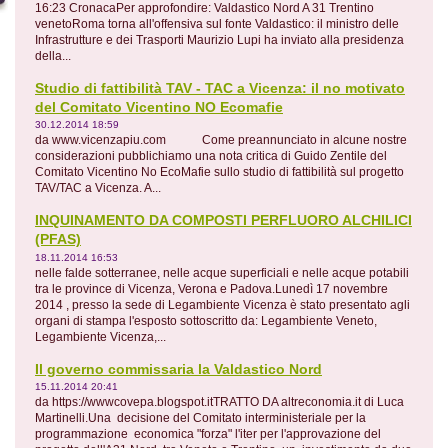
16:23 CronacaPer approfondire: Valdastico Nord A 31 Trentino
venetoRoma torna all'offensiva sul fonte Valdastico: il ministro delle
Infrastrutture e dei Trasporti Maurizio Lupi ha inviato alla presidenza
della...
Studio di fattibilità TAV - TAC a Vicenza: il no motivato
del Comitato Vicentino NO Ecomafie
30.12.2014 18:59
da www.vicenzapiu.com Come preannunciato in alcune nostre
considerazioni pubblichiamo una nota critica di Guido Zentile del
Comitato Vicentino No EcoMafie sullo studio di fattibilità sul progetto
TAV/TAC a Vicenza. A...
INQUINAMENTO DA COMPOSTI PERFLUORO ALCHILICI
(PFAS)
18.11.2014 16:53
nelle falde sotterranee, nelle acque superficiali e nelle acque potabili
tra le province di Vicenza, Verona e Padova.Lunedì 17 novembre
2014 , presso la sede di Legambiente Vicenza è stato presentato agli
organi di stampa l'esposto sottoscritto da: Legambiente Veneto,
Legambiente Vicenza,...
Il governo commissaria la Valdastico Nord
15.11.2014 20:41
da https://wwwcovepa.blogspot.itTRATTO DA altreconomia.it di Luca
Martinelli.Una decisione del Comitato interministeriale per la
programmazione economica "forza" l'iter per l'approvazione del