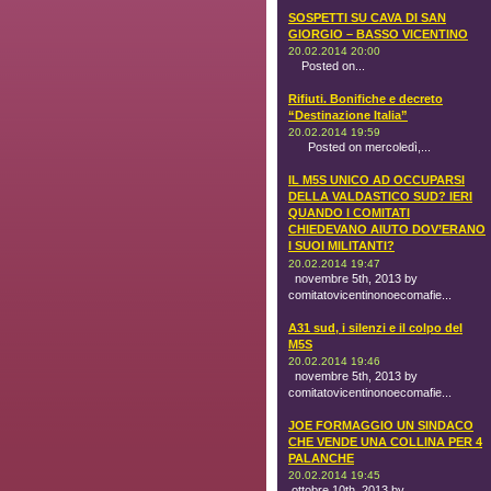
SOSPETTI SU CAVA DI SAN
GIORGIO – BASSO VICENTINO
20.02.2014 20:00
Posted on...
Rifiuti. Bonifiche e decreto
“Destinazione Italia”
20.02.2014 19:59
Posted on mercoledì,...
IL M5S UNICO AD OCCUPARSI
DELLA VALDASTICO SUD? IERI
QUANDO I COMITATI
CHIEDEVANO AIUTO DOV’ERANO
I SUOI MILITANTI?
20.02.2014 19:47
novembre 5th, 2013 by
comitatovicentinonoecomafie...
A31 sud, i silenzi e il colpo del
M5S
20.02.2014 19:46
novembre 5th, 2013 by
comitatovicentinonoecomafie...
JOE FORMAGGIO UN SINDACO
CHE VENDE UNA COLLINA PER 4
PALANCHE
20.02.2014 19:45
ottobre 10th, 2013 by