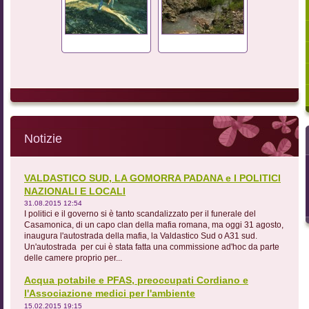
Notizie
VALDASTICO SUD, LA GOMORRA PADANA e I POLITICI
NAZIONALI E LOCALI
31.08.2015 12:54
I politici e il governo si è tanto scandalizzato per il funerale del
Casamonica, di un capo clan della mafia romana, ma oggi 31 agosto,
inaugura l'autostrada della mafia, la Valdastico Sud o A31 sud.
Un'autostrada per cui è stata fatta una commissione ad'hoc da parte
delle camere proprio per...
Acqua potabile e PFAS, preoccupati Cordiano e
l'Associazione medici per l'ambiente
15.02.2015 19:15