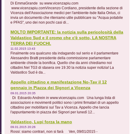
Di EmmaGrande su www.vicenzapiu.com
www.vicenzapiu.comVincenzo Cordiano, presidente della sezione di
Vicenza dell'Associazione medici per l'ambiente-Isde Italia Onlus, ci
invia un documento che riteniamo utile pubblicare su "Acqua potabile
e PFAS", uno dei non pochi casi di...
MOLTO IMPORTANTE: la notizia sulla pericolosità della
Valdastico Sud e il cromo che c'è sotto, LA NOSTRA
TERRA DEI FUOCHI.
11.02.2015 13:43
Finalmente ora qualcuno sta indagando sul serio e il parlamentare
Alessandro Bratti presidente della commissione parlamentare
ambiente chiede la bonifica. Quello che da anni chiediamo noi
cittadini.Nel TG3 di stasera ore 19.30 la notizia super notizia! La
Valdastico Sud è da...
Appello cittadino e manifestazione No-Tav il 12
gennaio in Piazza dei Signori a Vicenza
09.01.2015 20:35
Di Edoardo Andrein in www.vicenzapiu.com Una lunga lista di
associazioni e movimenti politici sono i primi firmatari di un appello
cittadino per mobilitarsi sul Tav a Vicenza. Appello che lancia
l'appuntamento in piazza dei Signori per lunedì 12...
Valdastico, Lupi forza la mano
09.01.2015 20:26
Rossi: siamo contrari, non si farà Ven, 09/01/2015 -