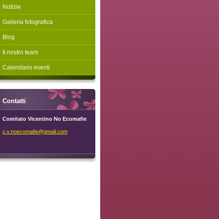
Notizie
Galleria fotografica
Blog
Il nostro team
Calendario eventi
Contatti
Comitato Vicentino No Ecomafie
c.v.noec
omafie@g
mail.com